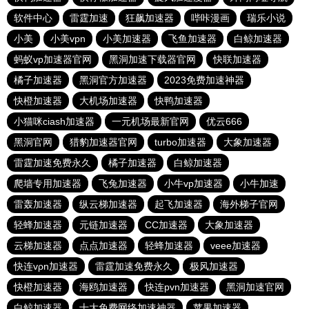
软件中心
雷霆加速
狂飙加速器
哔咔漫画
瑞乐小说
小美
小美vpn
小美加速器
飞鱼加速器
白鲸加速器
蚂蚁vp加速器官网
黑洞加速下载器官网
快联加速器
橘子加速器
黑洞官方加速器
2023免费加速神器
快橙加速器
大机场加速器
快鸭加速器
小猫咪ciash加速器
一元机场最新官网
优云666
黑洞官网
猎豹加速器官网
turbo加速器
大象加速器
雷霆加速免费永久
橘子加速器
白鲸加速器
爬墙专用加速器
飞兔加速器
小牛vp加速器
小牛加速
雷轰加速器
纵云梯加速器
起飞加速器
海外梯子官网
轻蜂加速器
元链加速器
CC加速器
大象加速器
云梯加速器
点点加速器
轻蜂加速器
veee加速器
快连vρn加速器
雷霆加速免费永久
极风加速器
快橙加速器
海鸥加速器
快连pvn加速器
黑洞加速官网
白鲸加速器
十大免费网络加速神器
苹果加速器