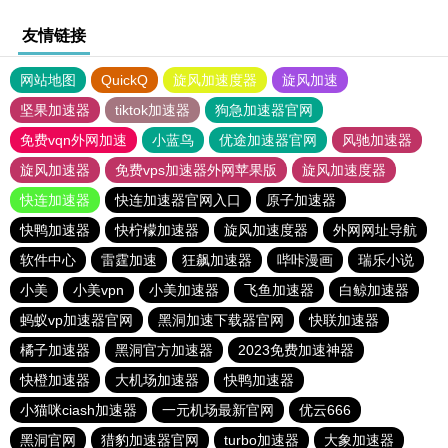
友情链接
网站地图
QuickQ
旋风加速度器
旋风加速
坚果加速器
tiktok加速器
狗急加速器官网
免费vqn外网加速
小蓝鸟
优途加速器官网
风驰加速器
旋风加速器
免费vps加速器外网苹果版
旋风加速度器
快连加速器
快连加速器官网入口
原子加速器
快鸭加速器
快柠檬加速器
旋风加速度器
外网网址导航
软件中心
雷霆加速
狂飙加速器
哔咔漫画
瑞乐小说
小美
小美vpn
小美加速器
飞鱼加速器
白鲸加速器
蚂蚁vp加速器官网
黑洞加速下载器官网
快联加速器
橘子加速器
黑洞官方加速器
2023免费加速神器
快橙加速器
大机场加速器
快鸭加速器
小猫咪ciash加速器
一元机场最新官网
优云666
黑洞官网
猎豹加速器官网
turbo加速器
大象加速器