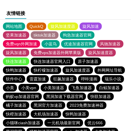
友情链接
网站地图
QuickQ
旋风加速度器
旋风加速
坚果加速器
tiktok加速器
狗急加速器官网
免费vqn外网加速
小蓝鸟
优途加速器官网
风驰加速器
旋风加速器
免费vps加速器外网苹果版
旋风加速度器
快连加速器
快连加速器官网入口
原子加速器
快鸭加速器
快柠檬加速器
旋风加速度器
外网网址导航
软件中心
雷霆加速
狂飙加速器
哔咔漫画
瑞乐小说
小美
小美vpn
小美加速器
飞鱼加速器
白鲸加速器
蚂蚁vp加速器官网
黑洞加速下载器官网
快联加速器
橘子加速器
黑洞官方加速器
2023免费加速神器
快橙加速器
大机场加速器
快鸭加速器
小猫咪ciash加速器
一元机场最新官网
优云666