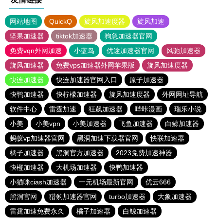
网站地图
QuickQ
旋风加速度器
旋风加速
坚果加速器
tiktok加速器
狗急加速器官网
免费vqn外网加速
小蓝鸟
优途加速器官网
风驰加速器
旋风加速器
免费vps加速器外网苹果版
旋风加速度器
快连加速器
快连加速器官网入口
原子加速器
快鸭加速器
快柠檬加速器
旋风加速度器
外网网址导航
软件中心
雷霆加速
狂飙加速器
哔咔漫画
瑞乐小说
小美
小美vpn
小美加速器
飞鱼加速器
白鲸加速器
蚂蚁vp加速器官网
黑洞加速下载器官网
快联加速器
橘子加速器
黑洞官方加速器
2023免费加速神器
快橙加速器
大机场加速器
快鸭加速器
小猫咪ciash加速器
一元机场最新官网
优云666
黑洞官网
猎豹加速器官网
turbo加速器
大象加速器
雷霆加速免费永久
橘子加速器
白鲸加速器