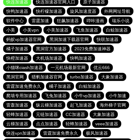
快连加速器
快连加速器官网入口
原子加速器
快鸭加速器
快柠檬加速器
旋风加速度器
外网网址导航
软件中心
雷霆加速
狂飙加速器
哔咔漫画
瑞乐小说
小美
小美vpn
小美加速器
飞鱼加速器
白鲸加速器
蚂蚁vp加速器官网
黑洞加速下载器官网
快联加速器
橘子加速器
黑洞官方加速器
2023免费加速神器
快橙加速器
大机场加速器
快鸭加速器
小猫咪ciash加速器
一元机场最新官网
优云666
黑洞官网
猎豹加速器官网
turbo加速器
大象加速器
雷霆加速免费永久
橘子加速器
白鲸加速器
爬墙专用加速器
飞兔加速器
小牛vp加速器
小牛加速
雷轰加速器
纵云梯加速器
起飞加速器
海外梯子官网
轻蜂加速器
元链加速器
CC加速器
大象加速器
云梯加速器
点点加速器
轻蜂加速器
veee加速器
快连vρn加速器
雷霆加速免费永久
极风加速器