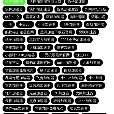
快连加速器
快连加速器官网入口
原子加速器
快鸭加速器
快柠檬加速器
旋风加速度器
外网网址导航
软件中心
雷霆加速
狂飙加速器
哔咔漫画
瑞乐小说
小美
小美vpn
小美加速器
飞鱼加速器
白鲸加速器
蚂蚁vp加速器官网
黑洞加速下载器官网
快联加速器
橘子加速器
黑洞官方加速器
2023免费加速神器
快橙加速器
大机场加速器
快鸭加速器
小猫咪ciash加速器
一元机场最新官网
优云666
黑洞官网
猎豹加速器官网
turbo加速器
大象加速器
雷霆加速免费永久
橘子加速器
白鲸加速器
爬墙专用加速器
飞兔加速器
小牛vp加速器
小牛加速
雷轰加速器
纵云梯加速器
起飞加速器
海外梯子官网
轻蜂加速器
元链加速器
CC加速器
大象加速器
云梯加速器
点点加速器
轻蜂加速器
veee加速器
快连vρn加速器
雷霆加速免费永久
极风加速器