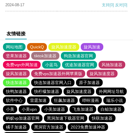
2024-08-17
支持
[0]
反对
[0]
友情链接
网站地图
QuickQ
旋风加速度器
旋风加速
坚果加速器
tiktok加速器
狗急加速器官网
免费vqn外网加速
小蓝鸟
优途加速器官网
风驰加速器
旋风加速器
免费vps加速器外网苹果版
旋风加速度器
快连加速器
快连加速器官网入口
原子加速器
快鸭加速器
快柠檬加速器
旋风加速度器
外网网址导航
软件中心
雷霆加速
狂飙加速器
哔咔漫画
瑞乐小说
小美
小美vpn
小美加速器
飞鱼加速器
白鲸加速器
蚂蚁vp加速器官网
黑洞加速下载器官网
快联加速器
橘子加速器
黑洞官方加速器
2023免费加速神器