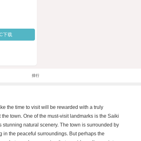
PC下载
排行
e the time to visit will be rewarded with a truly
 the town. One of the must-visit landmarks is the Saiki
asts stunning natural scenery. The town is surrounded by
ing in the peaceful surroundings. But perhaps the