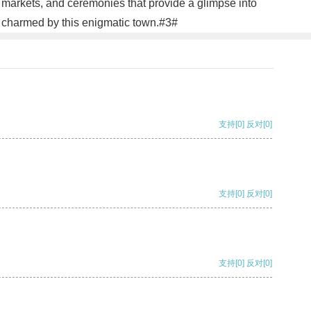
ls, markets, and ceremonies that provide a glimpse into
o be charmed by this enigmatic town.#3#
支持
[0]
反对
[0]
支持
[0]
反对
[0]
支持
[0]
反对
[0]