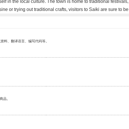
self in the local culture. The town is home to traditional festiva
sine or trying out traditional crafts, visitors to Saiki are sure t
找资料、翻译语言、编写代码等。
的商品。