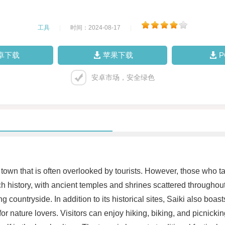
工具
|
时间：2024-08-17
|
卓下载
苹果下载
安卓市场，安全绿色
 town that is often overlooked by tourists. However, those who tak
ch history, with ancient temples and shrines scattered throughout
g countryside. In addition to its historical sites, Saiki also bo
for nature lovers. Visitors can enjoy hiking, biking, and picnick