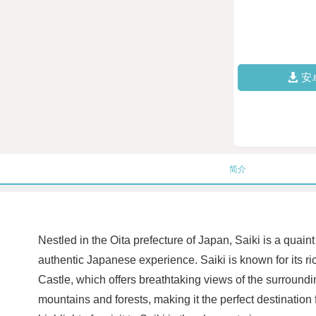
安
简介
Nestled in the Oita prefecture of Japan, Saiki is a quaint
authentic Japanese experience. Saiki is known for its ri
Castle, which offers breathtaking views of the surroundin
mountains and forests, making it the perfect destination 