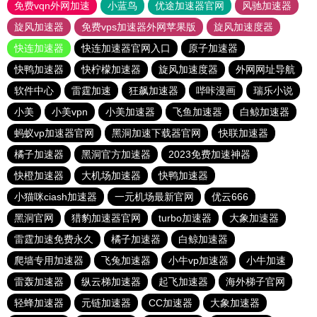
免费vqn外网加速
小蓝鸟
优途加速器官网
风驰加速器
旋风加速器
免费vps加速器外网苹果版
旋风加速度器
快连加速器
快连加速器官网入口
原子加速器
快鸭加速器
快柠檬加速器
旋风加速度器
外网网址导航
软件中心
雷霆加速
狂飙加速器
哔咔漫画
瑞乐小说
小美
小美vpn
小美加速器
飞鱼加速器
白鲸加速器
蚂蚁vp加速器官网
黑洞加速下载器官网
快联加速器
橘子加速器
黑洞官方加速器
2023免费加速神器
快橙加速器
大机场加速器
快鸭加速器
小猫咪ciash加速器
一元机场最新官网
优云666
黑洞官网
猎豹加速器官网
turbo加速器
大象加速器
雷霆加速免费永久
橘子加速器
白鲸加速器
爬墙专用加速器
飞兔加速器
小牛vp加速器
小牛加速
雷轰加速器
纵云梯加速器
起飞加速器
海外梯子官网
轻蜂加速器
元链加速器
CC加速器
大象加速器