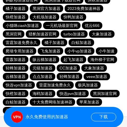
蚂蚁vp加速器官网
黑洞加速下载器官网
快联加速器
橘子加速器
黑洞官方加速器
2023免费加速神器
快橙加速器
大机场加速器
快鸭加速器
小猫咪ciash加速器
一元机场最新官网
优云666
黑洞官网
猎豹加速器官网
turbo加速器
大象加速器
雷霆加速免费永久
橘子加速器
白鲸加速器
爬墙专用加速器
飞兔加速器
小牛vp加速器
小牛加速
雷轰加速器
纵云梯加速器
起飞加速器
海外梯子官网
轻蜂加速器
元链加速器
CC加速器
大象加速器
云梯加速器
点点加速器
轻蜂加速器
veee加速器
快连vρn加速器
雷霆加速免费永久
极风加速器
快橙加速器
海鸥加速器
快连pvn加速器
黑洞加速官网
白鲸加速器
十大免费网络加速神器
苹果加速器
元链加速器
永久免费使用的加速器
下载
0.102967s