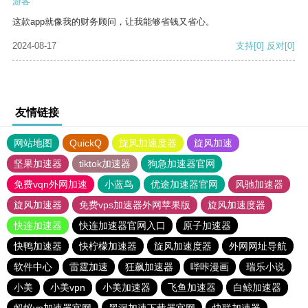
游客
这款app就像我的财务顾问，让我能够省钱又省心。
2024-08-17
支持
[0]
反对
[0]
友情链接
网站地图
QuickQ
旋风加速度器
旋风加速
坚果加速器
tiktok加速器
狗急加速器官网
免费vqn外网加速
小蓝鸟
优途加速器官网
风驰加速器
旋风加速器
免费vps加速器外网苹果版
旋风加速度器
快连加速器
快连加速器官网入口
原子加速器
快鸭加速器
快柠檬加速器
旋风加速度器
外网网址导航
软件中心
雷霆加速
狂飙加速器
哔咔漫画
瑞乐小说
小美
小美vpn
小美加速器
飞鱼加速器
白鲸加速器