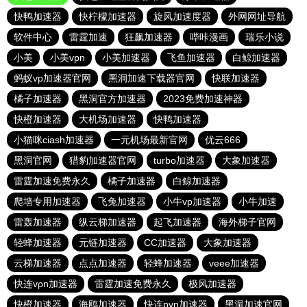
快鸭加速器
快柠檬加速器
旋风加速度器
外网网址导航
软件中心
雷霆加速
狂飙加速器
哔咔漫画
瑞乐小说
小美
小美vpn
小美加速器
飞鱼加速器
白鲸加速器
蚂蚁vp加速器官网
黑洞加速下载器官网
快联加速器
橘子加速器
黑洞官方加速器
2023免费加速神器
快橙加速器
大机场加速器
快鸭加速器
小猫咪ciash加速器
一元机场最新官网
优云666
黑洞官网
猎豹加速器官网
turbo加速器
大象加速器
雷霆加速免费永久
橘子加速器
白鲸加速器
爬墙专用加速器
飞兔加速器
小牛vp加速器
小牛加速
雷轰加速器
纵云梯加速器
起飞加速器
海外梯子官网
轻蜂加速器
元链加速器
CC加速器
大象加速器
云梯加速器
点点加速器
轻蜂加速器
veee加速器
快连vρn加速器
雷霆加速免费永久
极风加速器
快橙加速器
海鸥加速器
快连pvn加速器
黑洞加速官网