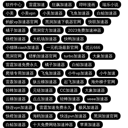
软件中心
雷霆加速
狂飙加速器
哔咔漫画
瑞乐小说
小美
小美vpn
小美加速器
飞鱼加速器
白鲸加速器
蚂蚁vp加速器官网
黑洞加速下载器官网
快联加速器
橘子加速器
黑洞官方加速器
2023免费加速神器
快橙加速器
大机场加速器
快鸭加速器
小猫咪ciash加速器
一元机场最新官网
优云666
黑洞官网
猎豹加速器官网
turbo加速器
大象加速器
雷霆加速免费永久
橘子加速器
白鲸加速器
爬墙专用加速器
飞兔加速器
小牛vp加速器
小牛加速
雷轰加速器
纵云梯加速器
起飞加速器
海外梯子官网
轻蜂加速器
元链加速器
CC加速器
大象加速器
云梯加速器
点点加速器
轻蜂加速器
veee加速器
快连vρn加速器
雷霆加速免费永久
极风加速器
快橙加速器
海鸥加速器
快连pvn加速器
黑洞加速官网
白鲸加速器
十大免费网络加速神器
苹果加速器