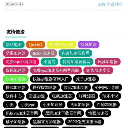
2024-08-19
支持
[0]
反对
[0]
友情链接
网站地图
QuickQ
旋风加速度器
旋风加速
坚果加速器
tiktok加速器
狗急加速器官网
免费vqn外网加速
小蓝鸟
优途加速器官网
风驰加速器
旋风加速器
免费vps加速器外网苹果版
旋风加速度器
快连加速器
快连加速器官网入口
原子加速器
快鸭加速器
快柠檬加速器
旋风加速度器
外网网址导航
软件中心
雷霆加速
狂飙加速器
哔咔漫画
瑞乐小说
小美
小美vpn
小美加速器
飞鱼加速器
白鲸加速器
蚂蚁vp加速器官网
黑洞加速下载器官网
快联加速器
橘子加速器
黑洞官方加速器
2023免费加速神器