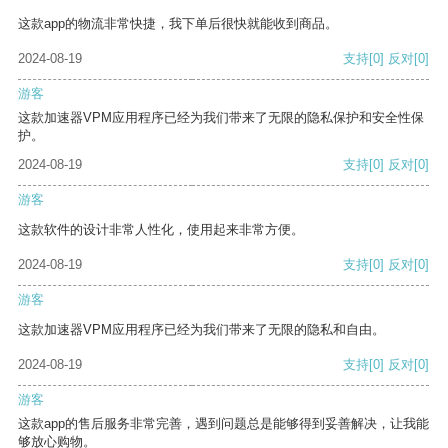
这款app的物流非常快捷，我下单后很快就能收到商品。
2024-08-19
支持
[0]
反对
[0]
游客
这款加速器VPM应用程序已经为我们带来了无限的隐私保护和安全性保
护。
2024-08-19
支持
[0]
反对
[0]
游客
这款软件的设计非常人性化，使用起来非常方便。
2024-08-19
支持
[0]
反对
[0]
游客
这款加速器VPM应用程序已经为我们带来了无限的隐私和自由。
2024-08-19
支持
[0]
反对
[0]
游客
这款app的售后服务非常完善，遇到问题总是能够得到妥善解决，让我能
够放心购物。