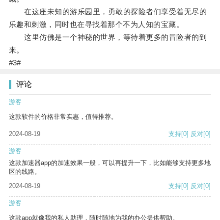
在这座未知的游乐园里，勇敢的探险者们享受着无尽的
乐趣和刺激，同时也在寻找着那个不为人知的宝藏。
这里仿佛是一个神秘的世界，等待着更多的冒险者的到
来。
#3#
评论
游客
这款软件的价格非常实惠，值得推荐。
2024-08-19
支持
[0]
反对
[0]
游客
这款加速器app的加速效果一般，可以再提升一下，比如能够支持更多地
区的线路。
2024-08-19
支持
[0]
反对
[0]
游客
这款app就像我的私人助理，随时随地为我的办公提供帮助。