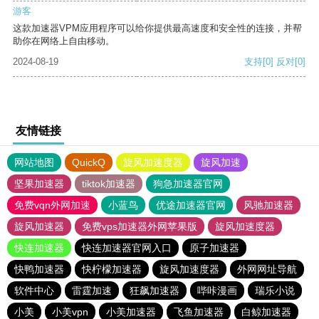
游客
这款加速器VPM应用程序可以给你提供最高速度和安全性的连接，并帮
助你在网络上自由移动。
2024-08-19
支持
[0]
反对
[0]
友情链接
网站地图
QuickQ
旋风加速度器
旋风加速
坚果加速器
tiktok加速器
狗急加速器官网
免费vqn外网加速
小蓝鸟
优途加速器官网
风驰加速器
旋风加速器
免费vps加速器外网苹果版
旋风加速度器
快连加速器
快连加速器官网入口
原子加速器
快鸭加速器
快柠檬加速器
旋风加速度器
外网网址导航
软件中心
雷霆加速
狂飙加速器
哔咔漫画
瑞乐小说
小美
小美vpn
小美加速器
飞鱼加速器
白鲸加速器