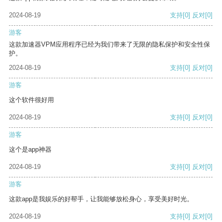
2024-08-19
支持
[0]
反对
[0]
游客
这款加速器VPM应用程序已经为我们带来了无限的隐私保护和安全性保
护。
2024-08-19
支持
[0]
反对
[0]
游客
这个软件很好用
2024-08-19
支持
[0]
反对
[0]
游客
这个是app神器
2024-08-19
支持
[0]
反对
[0]
游客
这款app是我娱乐的好帮手，让我能够放松身心，享受美好时光。
2024-08-19
支持
[0]
反对
[0]