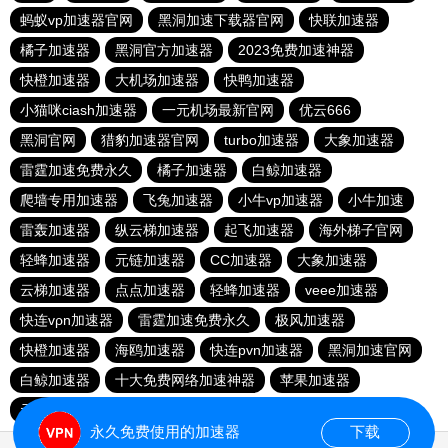
蚂蚁vp加速器官网
黑洞加速下载器官网
快联加速器
橘子加速器
黑洞官方加速器
2023免费加速神器
快橙加速器
大机场加速器
快鸭加速器
小猫咪ciash加速器
一元机场最新官网
优云666
黑洞官网
猎豹加速器官网
turbo加速器
大象加速器
雷霆加速免费永久
橘子加速器
白鲸加速器
爬墙专用加速器
飞兔加速器
小牛vp加速器
小牛加速
雷轰加速器
纵云梯加速器
起飞加速器
海外梯子官网
轻蜂加速器
元链加速器
CC加速器
大象加速器
云梯加速器
点点加速器
轻蜂加速器
veee加速器
快连vρn加速器
雷霆加速免费永久
极风加速器
快橙加速器
海鸥加速器
快连pvn加速器
黑洞加速官网
白鲸加速器
十大免费网络加速神器
苹果加速器
元链加速器
永久免费使用的加速器
下载