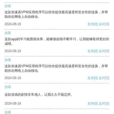
游客
这款加速器VPM应用程序可以给你提供最高速度和安全性的连接，并帮
助你在网络上自由移动。
2024-08-19
支持
[0]
反对
[0]
游客
这款app的学习氛围很浓厚，能够激励我不断学习，让我能够取得更好的
成绩。
2024-08-19
支持
[0]
反对
[0]
游客
这款加速器VPM应用程序可以给你提供最高速度和安全性的连接，并帮
助你在网络上自由移动。
2024-08-19
支持
[0]
反对
[0]
游客
这款游戏的剧情非常感人，让我久久不能忘怀。
2024-08-19
支持
[0]
反对
[0]
游客