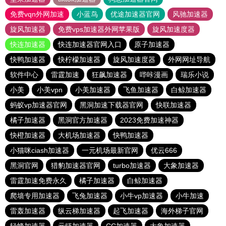
免费vqn外网加速
小蓝鸟
优途加速器官网
风驰加速器
旋风加速器
免费vps加速器外网苹果版
旋风加速度器
快连加速器
快连加速器官网入口
原子加速器
快鸭加速器
快柠檬加速器
旋风加速度器
外网网址导航
软件中心
雷霆加速
狂飙加速器
哔咔漫画
瑞乐小说
小美
小美vpn
小美加速器
飞鱼加速器
白鲸加速器
蚂蚁vp加速器官网
黑洞加速下载器官网
快联加速器
橘子加速器
黑洞官方加速器
2023免费加速神器
快橙加速器
大机场加速器
快鸭加速器
小猫咪ciash加速器
一元机场最新官网
优云666
黑洞官网
猎豹加速器官网
turbo加速器
大象加速器
雷霆加速免费永久
橘子加速器
白鲸加速器
爬墙专用加速器
飞兔加速器
小牛vp加速器
小牛加速
雷轰加速器
纵云梯加速器
起飞加速器
海外梯子官网