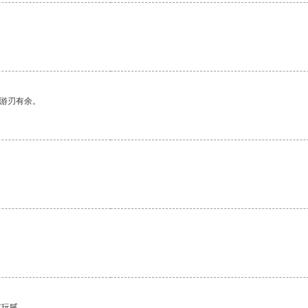
中游刃有余。
有玩腻。