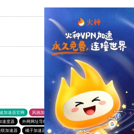
支持
[0]
反对
[0]
支持
[0]
反对
[0]
支持
[0]
反对
[0]
途加速器官网
风驰加速器
旋风加速器
加速度器
外网网址导航
软件中心
雷霆加速
狂飙加速器
快联加速器
橘子加速器
黑洞官方加速器
2023免费加速神器