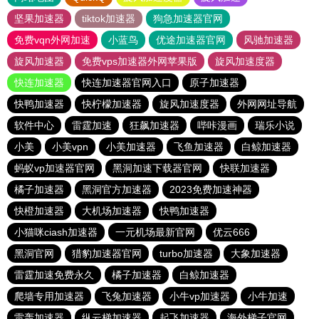
坚果加速器
tiktok加速器
狗急加速器官网
免费vqn外网加速
小蓝鸟
优途加速器官网
风驰加速器
旋风加速器
免费vps加速器外网苹果版
旋风加速度器
快连加速器
快连加速器官网入口
原子加速器
快鸭加速器
快柠檬加速器
旋风加速度器
外网网址导航
软件中心
雷霆加速
狂飙加速器
哔咔漫画
瑞乐小说
小美
小美vpn
小美加速器
飞鱼加速器
白鲸加速器
蚂蚁vp加速器官网
黑洞加速下载器官网
快联加速器
橘子加速器
黑洞官方加速器
2023免费加速神器
快橙加速器
大机场加速器
快鸭加速器
小猫咪ciash加速器
一元机场最新官网
优云666
黑洞官网
猎豹加速器官网
turbo加速器
大象加速器
雷霆加速免费永久
橘子加速器
白鲸加速器
爬墙专用加速器
飞兔加速器
小牛vp加速器
小牛加速
雷轰加速器
纵云梯加速器
起飞加速器
海外梯子官网