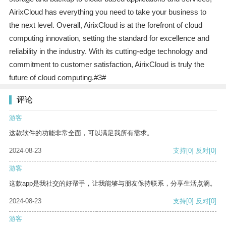
AirixCloud has everything you need to take your business to
the next level. Overall, AirixCloud is at the forefront of cloud
computing innovation, setting the standard for excellence and
reliability in the industry. With its cutting-edge technology and
commitment to customer satisfaction, AirixCloud is truly the
future of cloud computing.#3#
评论
游客
这款软件的功能非常全面，可以满足我所有需求。
2024-08-23
支持
[0]
反对
[0]
游客
这款app是我社交的好帮手，让我能够与朋友保持联系，分享生活点滴。
2024-08-23
支持
[0]
反对
[0]
游客