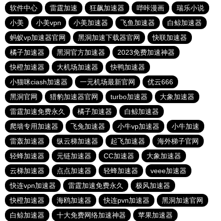
软件中心
雷霆加速
狂飙加速器
哔咔漫画
瑞乐小说
小美
小美vpn
小美加速器
飞鱼加速器
白鲸加速器
蚂蚁vp加速器官网
黑洞加速下载器官网
快联加速器
橘子加速器
黑洞官方加速器
2023免费加速神器
快橙加速器
大机场加速器
快鸭加速器
小猫咪ciash加速器
一元机场最新官网
优云666
黑洞官网
猎豹加速器官网
turbo加速器
大象加速器
雷霆加速免费永久
橘子加速器
白鲸加速器
爬墙专用加速器
飞兔加速器
小牛vp加速器
小牛加速
雷轰加速器
纵云梯加速器
起飞加速器
海外梯子官网
轻蜂加速器
元链加速器
CC加速器
大象加速器
云梯加速器
点点加速器
轻蜂加速器
veee加速器
快连vρn加速器
雷霆加速免费永久
极风加速器
快橙加速器
海鸥加速器
快连pvn加速器
黑洞加速官网
白鲸加速器
十大免费网络加速神器
苹果加速器