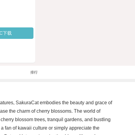
PC下载
排行
 features, SakuraCat embodies the beauty and grace of
owcase the charm of cherry blossoms. The world of
herry blossom trees, tranquil gardens, and bustling
 a fan of kawaii culture or simply appreciate the