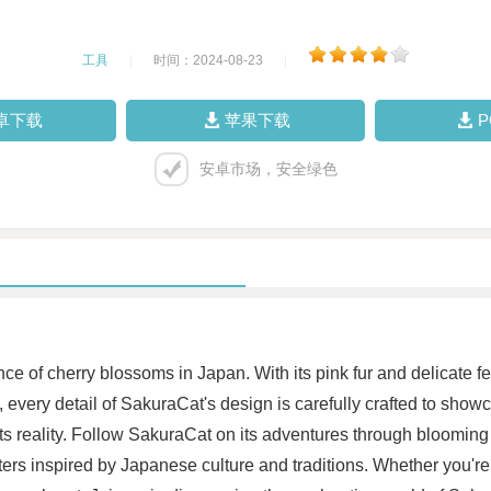
工具
|
时间：2024-08-23
|
卓下载
苹果下载
安卓市场，安全绿色
nce of cherry blossoms in Japan. With its pink fur and delicate
ail, every detail of SakuraCat's design is carefully crafted to sh
 reality. Follow SakuraCat on its adventures through blooming c
cters inspired by Japanese culture and traditions. Whether you're