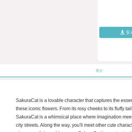
安
简介
SakuraCat is a lovable character that captures the esse
these iconic flowers. From its rosy cheeks to its fluffy t
SakuraCat is a whimsical place where imagination meets
city streets. Along the way, you'll meet other cute chara