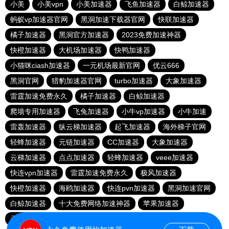
小美
小美vpn
小美加速器
飞鱼加速器
白鲸加速器
蚂蚁vp加速器官网
黑洞加速下载器官网
快联加速器
橘子加速器
黑洞官方加速器
2023免费加速神器
快橙加速器
大机场加速器
快鸭加速器
小猫咪ciash加速器
一元机场最新官网
优云666
黑洞官网
猎豹加速器官网
turbo加速器
大象加速器
雷霆加速免费永久
橘子加速器
白鲸加速器
爬墙专用加速器
飞兔加速器
小牛vp加速器
小牛加速
雷轰加速器
纵云梯加速器
起飞加速器
海外梯子官网
轻蜂加速器
元链加速器
CC加速器
大象加速器
云梯加速器
点点加速器
轻蜂加速器
veee加速器
快连vρn加速器
雷霆加速免费永久
极风加速器
快橙加速器
海鸥加速器
快连pvn加速器
黑洞加速官网
白鲸加速器
十大免费网络加速神器
苹果加速器
元链加速器