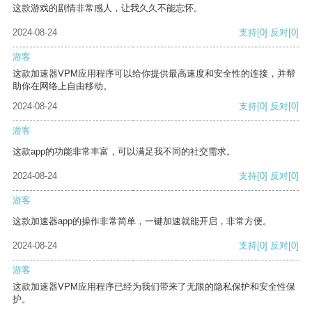
这款游戏的剧情非常感人，让我久久不能忘怀。
2024-08-24
支持
[0]
反对
[0]
游客
这款加速器VPM应用程序可以给你提供最高速度和安全性的连接，并帮
助你在网络上自由移动。
2024-08-24
支持
[0]
反对
[0]
游客
这款app的功能非常丰富，可以满足我不同的社交需求。
2024-08-24
支持
[0]
反对
[0]
游客
这款加速器app的操作非常简单，一键加速就能开启，非常方便。
2024-08-24
支持
[0]
反对
[0]
游客
这款加速器VPM应用程序已经为我们带来了无限的隐私保护和安全性保
护。