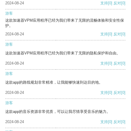
2024-08-24
支持
[0]
反对
[0]
游客
这款加速器VPM应用程序已经为我们带来了无限的流畅体验和安全性保
护。
2024-08-24
支持
[0]
反对
[0]
游客
这款加速器VPM应用程序已经为我们带来了无限的隐私保护和自由。
2024-08-24
支持
[0]
反对
[0]
游客
这款app的路线规划非常精准，让我能够快速到达目的地。
2024-08-24
支持
[0]
反对
[0]
游客
这款app的音乐资源非常优质，可以让我尽情享受音乐的魅力。
2024-08-24
支持
[0]
反对
[0]