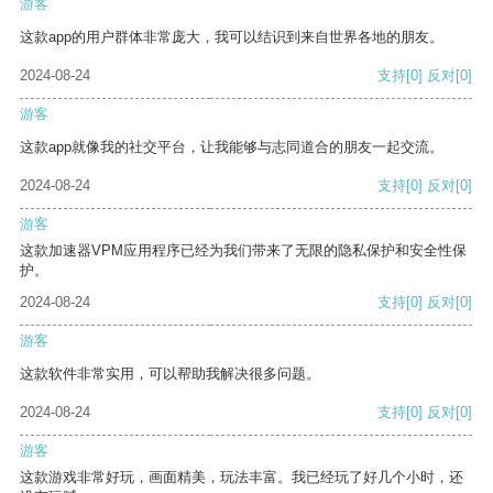
游客
这款app的用户群体非常庞大，我可以结识到来自世界各地的朋友。
2024-08-24
支持
[0]
反对
[0]
游客
这款app就像我的社交平台，让我能够与志同道合的朋友一起交流。
2024-08-24
支持
[0]
反对
[0]
游客
这款加速器VPM应用程序已经为我们带来了无限的隐私保护和安全性保
护。
2024-08-24
支持
[0]
反对
[0]
游客
这款软件非常实用，可以帮助我解决很多问题。
2024-08-24
支持
[0]
反对
[0]
游客
这款游戏非常好玩，画面精美，玩法丰富。我已经玩了好几个小时，还