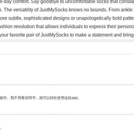
or all-day comfort. Say goodbye to uncomfortable socks that const
p. The versatility of JustMySocks knows no bounds. From ankle 
ore subtle, sophisticated designs or unapologetically bold patt
ashion revolution that allows individuals to express their person
our favorite pair of JustMySocks to make a statement and bring a 
操作。我不用看说明书，就可以轻松使用这款app。
。