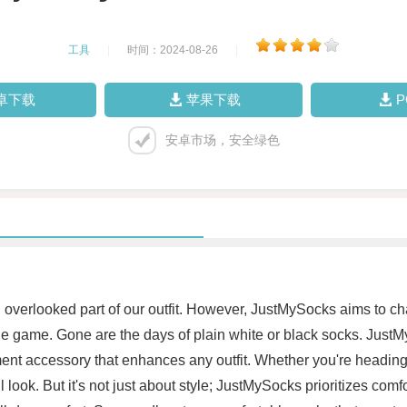
工具
|
时间：2024-08-26
|
卓下载
苹果下载
安卓市场，安全绿色
erlooked part of our outfit. However, JustMySocks aims to chan
le game. Gone are the days of plain white or black socks. JustMy
nt accessory that enhances any outfit. Whether you're heading to
ook. But it's not just about style; JustMySocks prioritizes comfo