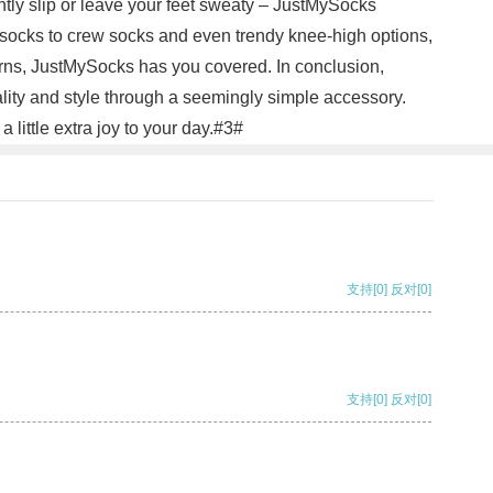
antly slip or leave your feet sweaty – JustMySocks
socks to crew socks and even trendy knee-high options,
erns, JustMySocks has you covered. In conclusion,
ality and style through a seemingly simple accessory.
little extra joy to your day.#3#
支持
[0]
反对
[0]
支持
[0]
反对
[0]