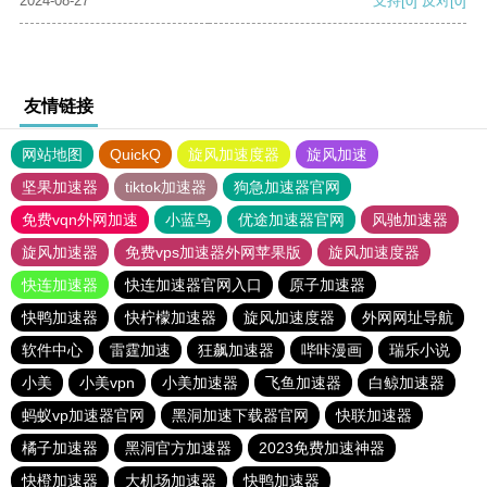
2024-08-27
支持
[0]
反对
[0]
友情链接
网站地图
QuickQ
旋风加速度器
旋风加速
坚果加速器
tiktok加速器
狗急加速器官网
免费vqn外网加速
小蓝鸟
优途加速器官网
风驰加速器
旋风加速器
免费vps加速器外网苹果版
旋风加速度器
快连加速器
快连加速器官网入口
原子加速器
快鸭加速器
快柠檬加速器
旋风加速度器
外网网址导航
软件中心
雷霆加速
狂飙加速器
哔咔漫画
瑞乐小说
小美
小美vpn
小美加速器
飞鱼加速器
白鲸加速器
蚂蚁vp加速器官网
黑洞加速下载器官网
快联加速器
橘子加速器
黑洞官方加速器
2023免费加速神器
快橙加速器
大机场加速器
快鸭加速器