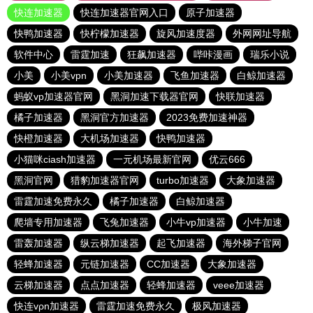
快连加速器
快连加速器官网入口
原子加速器
快鸭加速器
快柠檬加速器
旋风加速度器
外网网址导航
软件中心
雷霆加速
狂飙加速器
哔咔漫画
瑞乐小说
小美
小美vpn
小美加速器
飞鱼加速器
白鲸加速器
蚂蚁vp加速器官网
黑洞加速下载器官网
快联加速器
橘子加速器
黑洞官方加速器
2023免费加速神器
快橙加速器
大机场加速器
快鸭加速器
小猫咪ciash加速器
一元机场最新官网
优云666
黑洞官网
猎豹加速器官网
turbo加速器
大象加速器
雷霆加速免费永久
橘子加速器
白鲸加速器
爬墙专用加速器
飞兔加速器
小牛vp加速器
小牛加速
雷轰加速器
纵云梯加速器
起飞加速器
海外梯子官网
轻蜂加速器
元链加速器
CC加速器
大象加速器
云梯加速器
点点加速器
轻蜂加速器
veee加速器
快连vρn加速器
雷霆加速免费永久
极风加速器