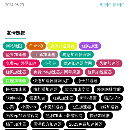
2024-08-29
支持
[0]
反对
[0]
友情链接
网站地图
QuickQ
旋风加速度器
旋风加速
坚果加速器
tiktok加速器
狗急加速器官网
免费vqn外网加速
小蓝鸟
优途加速器官网
风驰加速器
旋风加速器
免费vps加速器外网苹果版
旋风加速度器
快连加速器
快连加速器官网入口
原子加速器
快鸭加速器
快柠檬加速器
旋风加速度器
外网网址导航
软件中心
雷霆加速
狂飙加速器
哔咔漫画
瑞乐小说
小美
小美vpn
小美加速器
飞鱼加速器
白鲸加速器
蚂蚁vp加速器官网
黑洞加速下载器官网
快联加速器
橘子加速器
黑洞官方加速器
2023免费加速神器