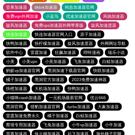
坚果加速器
tiktok加速器
狗急加速器官网
免费vqn外网加速
小蓝鸟
优途加速器官网
风驰加速器
旋风加速器
免费vps加速器外网苹果版
旋风加速度器
快连加速器
快连加速器官网入口
原子加速器
快鸭加速器
快柠檬加速器
旋风加速度器
外网网址导航
软件中心
雷霆加速
狂飙加速器
哔咔漫画
瑞乐小说
小美
小美vpn
小美加速器
飞鱼加速器
白鲸加速器
蚂蚁vp加速器官网
黑洞加速下载器官网
快联加速器
橘子加速器
黑洞官方加速器
2023免费加速神器
快橙加速器
大机场加速器
快鸭加速器
小猫咪ciash加速器
一元机场最新官网
优云666
黑洞官网
猎豹加速器官网
turbo加速器
大象加速器
雷霆加速免费永久
橘子加速器
白鲸加速器
爬墙专用加速器
飞兔加速器
小牛vp加速器
小牛加速
雷轰加速器
纵云梯加速器
起飞加速器
海外梯子官网