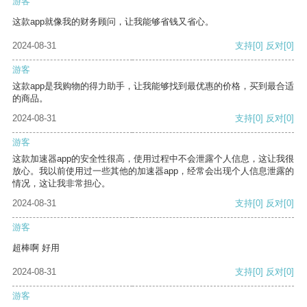
游客
这款app就像我的财务顾问，让我能够省钱又省心。
2024-08-31
支持
[0]
反对
[0]
游客
这款app是我购物的得力助手，让我能够找到最优惠的价格，买到最合适
的商品。
2024-08-31
支持
[0]
反对
[0]
游客
这款加速器app的安全性很高，使用过程中不会泄露个人信息，这让我很
放心。我以前使用过一些其他的加速器app，经常会出现个人信息泄露的
情况，这让我非常担心。
2024-08-31
支持
[0]
反对
[0]
游客
超棒啊 好用
2024-08-31
支持
[0]
反对
[0]
游客