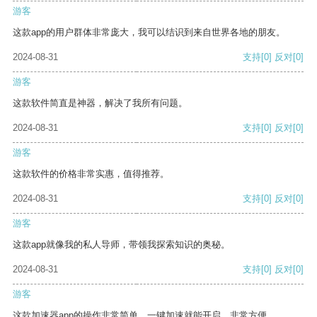
游客
这款app的用户群体非常庞大，我可以结识到来自世界各地的朋友。
2024-08-31
支持
[0]
反对
[0]
游客
这款软件简直是神器，解决了我所有问题。
2024-08-31
支持
[0]
反对
[0]
游客
这款软件的价格非常实惠，值得推荐。
2024-08-31
支持
[0]
反对
[0]
游客
这款app就像我的私人导师，带领我探索知识的奥秘。
2024-08-31
支持
[0]
反对
[0]
游客
这款加速器app的操作非常简单，一键加速就能开启，非常方便。