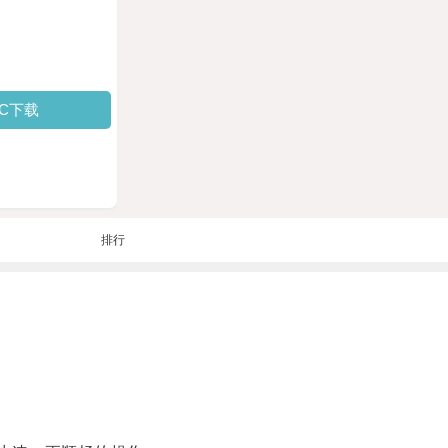
PC下载
排行