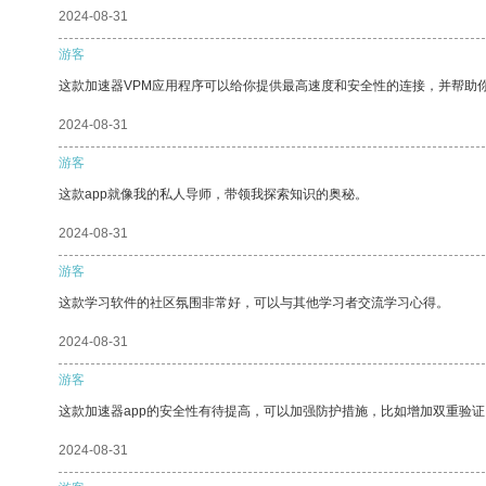
2024-08-31
游客
这款加速器VPM应用程序可以给你提供最高速度和安全性的连接，并帮助
2024-08-31
游客
这款app就像我的私人导师，带领我探索知识的奥秘。
2024-08-31
游客
这款学习软件的社区氛围非常好，可以与其他学习者交流学习心得。
2024-08-31
游客
这款加速器app的安全性有待提高，可以加强防护措施，比如增加双重验证
2024-08-31