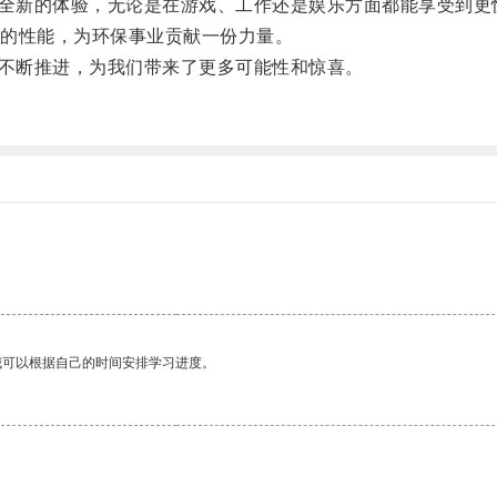
到全新的体验，无论是在游戏、工作还是娱乐方面都能享受到更
的性能，为环保事业贡献一份力量。
在不断推进，为我们带来了更多可能性和惊喜。
。
我可以根据自己的时间安排学习进度。