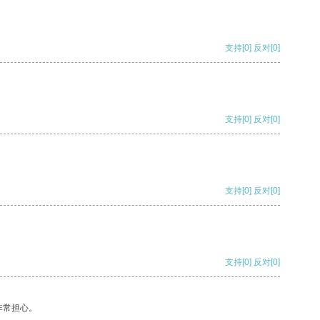
支持
[0]
反对
[0]
支持
[0]
反对
[0]
支持
[0]
反对
[0]
支持
[0]
反对
[0]
非常担心。