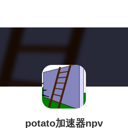
potato加速器npv