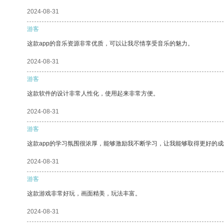
2024-08-31
游客
这款app的音乐资源非常优质，可以让我尽情享受音乐的魅力。
2024-08-31
游客
这款软件的设计非常人性化，使用起来非常方便。
2024-08-31
游客
这款app的学习氛围很浓厚，能够激励我不断学习，让我能够取得更好的成
2024-08-31
游客
这款游戏非常好玩，画面精美，玩法丰富。
2024-08-31