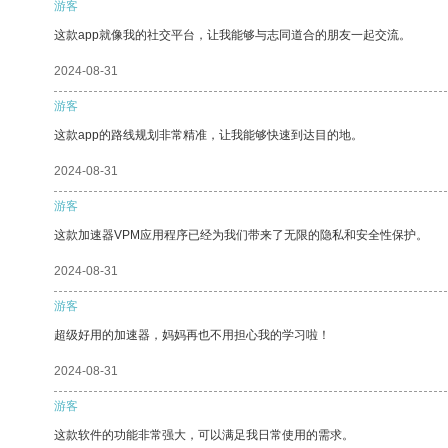
游客
这款app就像我的社交平台，让我能够与志同道合的朋友一起交流。
2024-08-31
游客
这款app的路线规划非常精准，让我能够快速到达目的地。
2024-08-31
游客
这款加速器VPM应用程序已经为我们带来了无限的隐私和安全性保护。
2024-08-31
游客
超级好用的加速器，妈妈再也不用担心我的学习啦！
2024-08-31
游客
这款软件的功能非常强大，可以满足我日常使用的需求。