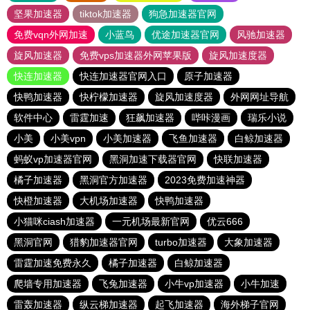
坚果加速器
tiktok加速器
狗急加速器官网
免费vqn外网加速
小蓝鸟
优途加速器官网
风驰加速器
旋风加速器
免费vps加速器外网苹果版
旋风加速度器
快连加速器
快连加速器官网入口
原子加速器
快鸭加速器
快柠檬加速器
旋风加速度器
外网网址导航
软件中心
雷霆加速
狂飙加速器
哔咔漫画
瑞乐小说
小美
小美vpn
小美加速器
飞鱼加速器
白鲸加速器
蚂蚁vp加速器官网
黑洞加速下载器官网
快联加速器
橘子加速器
黑洞官方加速器
2023免费加速神器
快橙加速器
大机场加速器
快鸭加速器
小猫咪ciash加速器
一元机场最新官网
优云666
黑洞官网
猎豹加速器官网
turbo加速器
大象加速器
雷霆加速免费永久
橘子加速器
白鲸加速器
爬墙专用加速器
飞兔加速器
小牛vp加速器
小牛加速
雷轰加速器
纵云梯加速器
起飞加速器
海外梯子官网