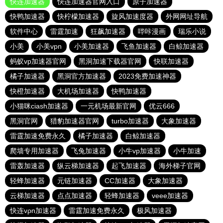
快连加速器
快连加速器官网入口
原子加速器
快鸭加速器
快柠檬加速器
旋风加速度器
外网网址导航
软件中心
雷霆加速
狂飙加速器
哔咔漫画
瑞乐小说
小美
小美vpn
小美加速器
飞鱼加速器
白鲸加速器
蚂蚁vp加速器官网
黑洞加速下载器官网
快联加速器
橘子加速器
黑洞官方加速器
2023免费加速神器
快橙加速器
大机场加速器
快鸭加速器
小猫咪ciash加速器
一元机场最新官网
优云666
黑洞官网
猎豹加速器官网
turbo加速器
大象加速器
雷霆加速免费永久
橘子加速器
白鲸加速器
爬墙专用加速器
飞兔加速器
小牛vp加速器
小牛加速
雷轰加速器
纵云梯加速器
起飞加速器
海外梯子官网
轻蜂加速器
元链加速器
CC加速器
大象加速器
云梯加速器
点点加速器
轻蜂加速器
veee加速器
快连vρn加速器
雷霆加速免费永久
极风加速器