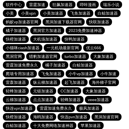
软件中心
雷霆加速
狂飙加速器
哔咔漫画
瑞乐小说
小美
小美vpn
小美加速器
飞鱼加速器
白鲸加速器
蚂蚁vp加速器官网
黑洞加速下载器官网
快联加速器
橘子加速器
黑洞官方加速器
2023免费加速神器
快橙加速器
大机场加速器
快鸭加速器
小猫咪ciash加速器
一元机场最新官网
优云666
黑洞官网
猎豹加速器官网
turbo加速器
大象加速器
雷霆加速免费永久
橘子加速器
白鲸加速器
爬墙专用加速器
飞兔加速器
小牛vp加速器
小牛加速
雷轰加速器
纵云梯加速器
起飞加速器
海外梯子官网
轻蜂加速器
元链加速器
CC加速器
大象加速器
云梯加速器
点点加速器
轻蜂加速器
veee加速器
快连vρn加速器
雷霆加速免费永久
极风加速器
快橙加速器
海鸥加速器
快连pvn加速器
黑洞加速官网
白鲸加速器
十大免费网络加速神器
苹果加速器