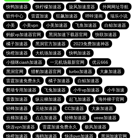
快鸭加速器
快柠檬加速器
旋风加速度器
外网网址导航
软件中心
雷霆加速
狂飙加速器
哔咔漫画
瑞乐小说
小美
小美vpn
小美加速器
飞鱼加速器
白鲸加速器
蚂蚁vp加速器官网
黑洞加速下载器官网
快联加速器
橘子加速器
黑洞官方加速器
2023免费加速神器
快橙加速器
大机场加速器
快鸭加速器
小猫咪ciash加速器
一元机场最新官网
优云666
黑洞官网
猎豹加速器官网
turbo加速器
大象加速器
雷霆加速免费永久
橘子加速器
白鲸加速器
爬墙专用加速器
飞兔加速器
小牛vp加速器
小牛加速
雷轰加速器
纵云梯加速器
起飞加速器
海外梯子官网
轻蜂加速器
元链加速器
CC加速器
大象加速器
云梯加速器
点点加速器
轻蜂加速器
veee加速器
快连vρn加速器
雷霆加速免费永久
极风加速器
快橙加速器
海鸥加速器
快连pvn加速器
黑洞加速官网