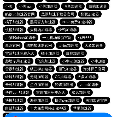
小美
小美vpn
小美加速器
飞鱼加速器
白鲸加速器
蚂蚁vp加速器官网
黑洞加速下载器官网
快联加速器
橘子加速器
黑洞官方加速器
2023免费加速神器
快橙加速器
大机场加速器
快鸭加速器
小猫咪ciash加速器
一元机场最新官网
优云666
黑洞官网
猎豹加速器官网
turbo加速器
大象加速器
雷霆加速免费永久
橘子加速器
白鲸加速器
爬墙专用加速器
飞兔加速器
小牛vp加速器
小牛加速
雷轰加速器
纵云梯加速器
起飞加速器
海外梯子官网
轻蜂加速器
元链加速器
CC加速器
大象加速器
云梯加速器
点点加速器
轻蜂加速器
veee加速器
快连vρn加速器
雷霆加速免费永久
极风加速器
快橙加速器
海鸥加速器
快连pvn加速器
黑洞加速官网
白鲸加速器
十大免费网络加速神器
苹果加速器
元链加速器