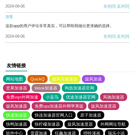
2024-09-06
支持
[0]
反对
[0]
游客
这款app的用户评论非常真实，可以帮助我做出更准确的选择。
2024-09-06
支持
[0]
反对
[0]
友情链接
网站地图
QuickQ
旋风加速度器
旋风加速
坚果加速器
tiktok加速器
狗急加速器官网
免费vqn外网加速
小蓝鸟
优途加速器官网
风驰加速器
旋风加速器
免费vps加速器外网苹果版
旋风加速度器
快连加速器
快连加速器官网入口
原子加速器
快鸭加速器
快柠檬加速器
旋风加速度器
外网网址导航
软件中心
雷霆加速
狂飙加速器
哔咔漫画
瑞乐小说