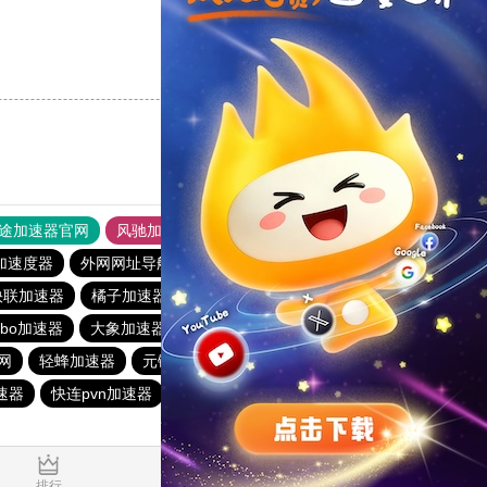
支持
[0]
反对
[0]
途加速器官网
风驰加速器
旋风加速器
加速度器
外网网址导航
软件中心
雷霆加速
狂飙加速器
快联加速器
橘子加速器
黑洞官方加速器
2023免费加速神器
urbo加速器
大象加速器
雷霆加速免费永久
橘子加速器
网
轻蜂加速器
元链加速器
CC加速器
大象加速器
速器
快连pvn加速器
黑洞加速官网
白鲸加速器
0.045471s
排行
推荐