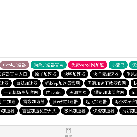
tiktok加速器
狗急加速器官网
免费vqn外网加速
小蓝鸟
优
加速器官网入口
原子加速器
快鸭加速器
快柠檬加速器
旋风
速器
白鲸加速器
蚂蚁vp加速器官网
黑洞加速下载器官网
一元机场最新官网
优云666
黑洞官网
猎豹加速器官网
t
小牛加速
雷轰加速器
纵云梯加速器
起飞加速器
海外梯子官
ρn加速器
雷霆加速免费永久
极风加速器
快橙加速器
海鸥加
苹果