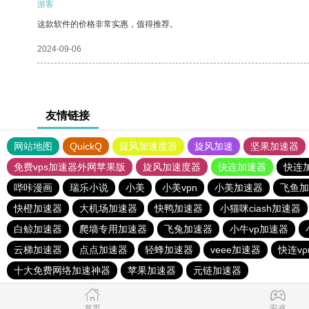
游客
这款软件的价格非常实惠，值得推荐。
2024-09-06
友情链接
网站地图
QuickQ
旋风加速度器
旋风加速
坚果加速器
免费vps加速器外网苹果版
旋风加速度器
快连加速器
快连
哔咔漫画
瑞乐小说
小美
小美vpn
小美加速器
飞鱼加
快橙加速器
大机场加速器
快鸭加速器
小猫咪ciash加速器
白鲸加速器
爬墙专用加速器
飞兔加速器
小牛vp加速器
云梯加速器
点点加速器
轻蜂加速器
veee加速器
快连v
十大免费网络加速神器
苹果加速器
元链加速器
首页
安卓