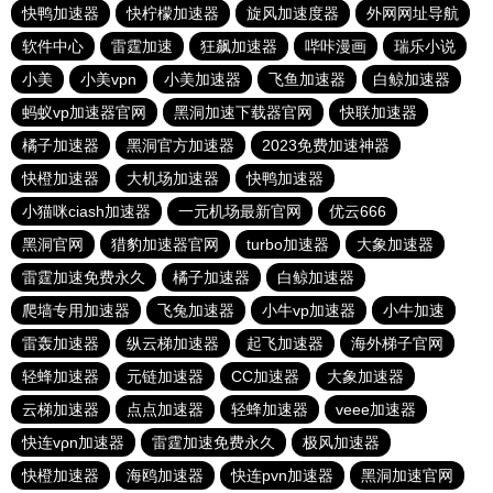
快鸭加速器
快柠檬加速器
旋风加速度器
外网网址导航
软件中心
雷霆加速
狂飙加速器
哔咔漫画
瑞乐小说
小美
小美vpn
小美加速器
飞鱼加速器
白鲸加速器
蚂蚁vp加速器官网
黑洞加速下载器官网
快联加速器
橘子加速器
黑洞官方加速器
2023免费加速神器
快橙加速器
大机场加速器
快鸭加速器
小猫咪ciash加速器
一元机场最新官网
优云666
黑洞官网
猎豹加速器官网
turbo加速器
大象加速器
雷霆加速免费永久
橘子加速器
白鲸加速器
爬墙专用加速器
飞兔加速器
小牛vp加速器
小牛加速
雷轰加速器
纵云梯加速器
起飞加速器
海外梯子官网
轻蜂加速器
元链加速器
CC加速器
大象加速器
云梯加速器
点点加速器
轻蜂加速器
veee加速器
快连vρn加速器
雷霆加速免费永久
极风加速器
快橙加速器
海鸥加速器
快连pvn加速器
黑洞加速官网