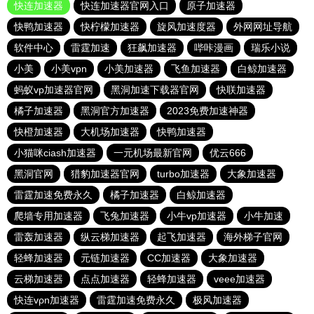
快连加速器
快连加速器官网入口
原子加速器
快鸭加速器
快柠檬加速器
旋风加速度器
外网网址导航
软件中心
雷霆加速
狂飙加速器
哔咔漫画
瑞乐小说
小美
小美vpn
小美加速器
飞鱼加速器
白鲸加速器
蚂蚁vp加速器官网
黑洞加速下载器官网
快联加速器
橘子加速器
黑洞官方加速器
2023免费加速神器
快橙加速器
大机场加速器
快鸭加速器
小猫咪ciash加速器
一元机场最新官网
优云666
黑洞官网
猎豹加速器官网
turbo加速器
大象加速器
雷霆加速免费永久
橘子加速器
白鲸加速器
爬墙专用加速器
飞兔加速器
小牛vp加速器
小牛加速
雷轰加速器
纵云梯加速器
起飞加速器
海外梯子官网
轻蜂加速器
元链加速器
CC加速器
大象加速器
云梯加速器
点点加速器
轻蜂加速器
veee加速器
快连vρn加速器
雷霆加速免费永久
极风加速器