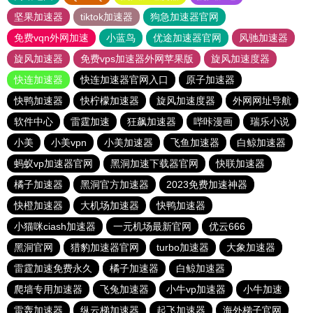
坚果加速器
tiktok加速器
狗急加速器官网
免费vqn外网加速
小蓝鸟
优途加速器官网
风驰加速器
旋风加速器
免费vps加速器外网苹果版
旋风加速度器
快连加速器
快连加速器官网入口
原子加速器
快鸭加速器
快柠檬加速器
旋风加速度器
外网网址导航
软件中心
雷霆加速
狂飙加速器
哔咔漫画
瑞乐小说
小美
小美vpn
小美加速器
飞鱼加速器
白鲸加速器
蚂蚁vp加速器官网
黑洞加速下载器官网
快联加速器
橘子加速器
黑洞官方加速器
2023免费加速神器
快橙加速器
大机场加速器
快鸭加速器
小猫咪ciash加速器
一元机场最新官网
优云666
黑洞官网
猎豹加速器官网
turbo加速器
大象加速器
雷霆加速免费永久
橘子加速器
白鲸加速器
爬墙专用加速器
飞兔加速器
小牛vp加速器
小牛加速
雷轰加速器
纵云梯加速器
起飞加速器
海外梯子官网