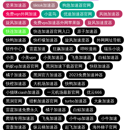
坚果加速器
tiktok加速器
狗急加速器官网
免费vqn外网加速
小蓝鸟
优途加速器官网
风驰加速器
旋风加速器
免费vps加速器外网苹果版
旋风加速度器
快连加速器
快连加速器官网入口
原子加速器
快鸭加速器
快柠檬加速器
旋风加速度器
外网网址导航
软件中心
雷霆加速
狂飙加速器
哔咔漫画
瑞乐小说
小美
小美vpn
小美加速器
飞鱼加速器
白鲸加速器
蚂蚁vp加速器官网
黑洞加速下载器官网
快联加速器
橘子加速器
黑洞官方加速器
2023免费加速神器
快橙加速器
大机场加速器
快鸭加速器
小猫咪ciash加速器
一元机场最新官网
优云666
黑洞官网
猎豹加速器官网
turbo加速器
大象加速器
雷霆加速免费永久
橘子加速器
白鲸加速器
爬墙专用加速器
飞兔加速器
小牛vp加速器
小牛加速
雷轰加速器
纵云梯加速器
起飞加速器
海外梯子官网