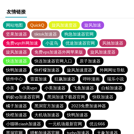
友情链接
网站地图
QuickQ
旋风加速度器
旋风加速
坚果加速器
tiktok加速器
狗急加速器官网
免费vqn外网加速
小蓝鸟
优途加速器官网
风驰加速器
旋风加速器
免费vps加速器外网苹果版
旋风加速度器
快连加速器
快连加速器官网入口
原子加速器
快鸭加速器
快柠檬加速器
旋风加速度器
外网网址导航
软件中心
雷霆加速
狂飙加速器
哔咔漫画
瑞乐小说
小美
小美vpn
小美加速器
飞鱼加速器
白鲸加速器
蚂蚁vp加速器官网
黑洞加速下载器官网
快联加速器
橘子加速器
黑洞官方加速器
2023免费加速神器
快橙加速器
大机场加速器
快鸭加速器
小猫咪ciash加速器
一元机场最新官网
优云666
黑洞官网
猎豹加速器官网
turbo加速器
大象加速器