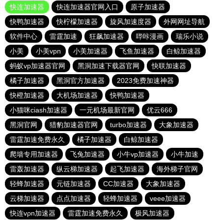
快连加速器
快连加速器官网入口
原子加速器
快鸭加速器
快柠檬加速器
旋风加速度器
外网网址导航
软件中心
雷霆加速
狂飙加速器
哔咔漫画
瑞乐小说
小美
小美vpn
小美加速器
飞鱼加速器
白鲸加速器
蚂蚁vp加速器官网
黑洞加速下载器官网
快联加速器
橘子加速器
黑洞官方加速器
2023免费加速神器
快橙加速器
大机场加速器
快鸭加速器
小猫咪ciash加速器
一元机场最新官网
优云666
黑洞官网
猎豹加速器官网
turbo加速器
大象加速器
雷霆加速免费永久
橘子加速器
白鲸加速器
爬墙专用加速器
飞兔加速器
小牛vp加速器
小牛加速
雷轰加速器
纵云梯加速器
起飞加速器
海外梯子官网
轻蜂加速器
元链加速器
CC加速器
大象加速器
云梯加速器
点点加速器
轻蜂加速器
veee加速器
快连vρn加速器
雷霆加速免费永久
极风加速器