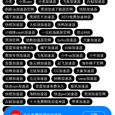
小美
小美vpn
小美加速器
飞鱼加速器
白鲸加速器
蚂蚁vp加速器官网
黑洞加速下载器官网
快联加速器
橘子加速器
黑洞官方加速器
2023免费加速神器
快橙加速器
大机场加速器
快鸭加速器
小猫咪ciash加速器
一元机场最新官网
优云666
黑洞官网
猎豹加速器官网
turbo加速器
大象加速器
雷霆加速免费永久
橘子加速器
白鲸加速器
爬墙专用加速器
飞兔加速器
小牛vp加速器
小牛加速
雷轰加速器
纵云梯加速器
起飞加速器
海外梯子官网
轻蜂加速器
元链加速器
CC加速器
大象加速器
云梯加速器
点点加速器
轻蜂加速器
veee加速器
快连vρn加速器
雷霆加速免费永久
极风加速器
快橙加速器
海鸥加速器
快连pvn加速器
黑洞加速官网
白鲸加速器
十大免费网络加速神器
苹果加速器
元链加速器
永久免费使用的加速器
下载