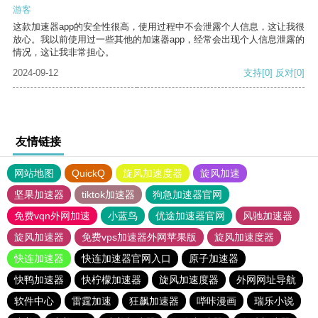
游客
这款加速器app的安全性很高，使用过程中不会泄露个人信息，这让我很
放心。我以前使用过一些其他的加速器app，经常会出现个人信息泄露的
情况，这让我非常担心。
2024-09-12
支持
[0]
反对
[0]
友情链接
网站地图
QuickQ
旋风加速度器
旋风加速
坚果加速器
tiktok加速器
狗急加速器官网
免费vqn外网加速
小蓝鸟
优途加速器官网
风驰加速器
旋风加速器
免费vps加速器外网苹果版
旋风加速度器
快连加速器
快连加速器官网入口
原子加速器
快鸭加速器
快柠檬加速器
旋风加速度器
外网网址导航
软件中心
雷霆加速
狂飙加速器
哔咔漫画
瑞乐小说