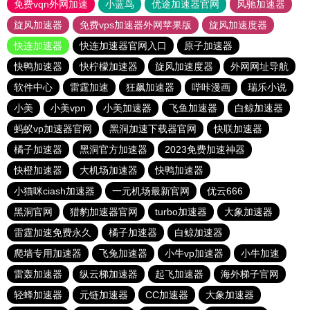
免费vqn外网加速
小蓝鸟
优途加速器官网
风驰加速器
旋风加速器
免费vps加速器外网苹果版
旋风加速度器
快连加速器
快连加速器官网入口
原子加速器
快鸭加速器
快柠檬加速器
旋风加速度器
外网网址导航
软件中心
雷霆加速
狂飙加速器
哔咔漫画
瑞乐小说
小美
小美vpn
小美加速器
飞鱼加速器
白鲸加速器
蚂蚁vp加速器官网
黑洞加速下载器官网
快联加速器
橘子加速器
黑洞官方加速器
2023免费加速神器
快橙加速器
大机场加速器
快鸭加速器
小猫咪ciash加速器
一元机场最新官网
优云666
黑洞官网
猎豹加速器官网
turbo加速器
大象加速器
雷霆加速免费永久
橘子加速器
白鲸加速器
爬墙专用加速器
飞兔加速器
小牛vp加速器
小牛加速
雷轰加速器
纵云梯加速器
起飞加速器
海外梯子官网
轻蜂加速器
元链加速器
CC加速器
大象加速器