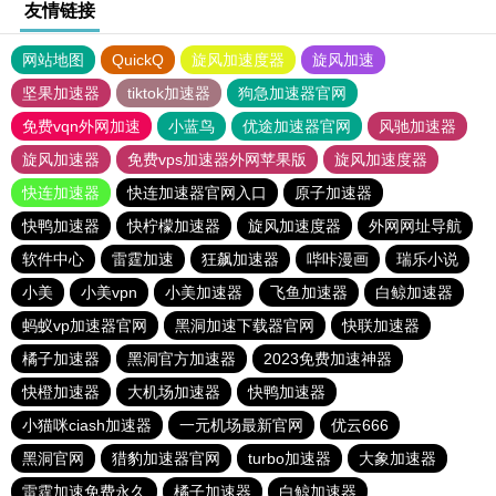
友情链接
网站地图
QuickQ
旋风加速度器
旋风加速
坚果加速器
tiktok加速器
狗急加速器官网
免费vqn外网加速
小蓝鸟
优途加速器官网
风驰加速器
旋风加速器
免费vps加速器外网苹果版
旋风加速度器
快连加速器
快连加速器官网入口
原子加速器
快鸭加速器
快柠檬加速器
旋风加速度器
外网网址导航
软件中心
雷霆加速
狂飙加速器
哔咔漫画
瑞乐小说
小美
小美vpn
小美加速器
飞鱼加速器
白鲸加速器
蚂蚁vp加速器官网
黑洞加速下载器官网
快联加速器
橘子加速器
黑洞官方加速器
2023免费加速神器
快橙加速器
大机场加速器
快鸭加速器
小猫咪ciash加速器
一元机场最新官网
优云666
黑洞官网
猎豹加速器官网
turbo加速器
大象加速器
雷霆加速免费永久
橘子加速器
白鲸加速器