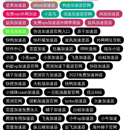
坚果加速器
tiktok加速器
狗急加速器官网
免费vqn外网加速
小蓝鸟
优途加速器官网
风驰加速器
旋风加速器
免费vps加速器外网苹果版
旋风加速度器
快连加速器
快连加速器官网入口
原子加速器
快鸭加速器
快柠檬加速器
旋风加速度器
外网网址导航
软件中心
雷霆加速
狂飙加速器
哔咔漫画
瑞乐小说
小美
小美vpn
小美加速器
飞鱼加速器
白鲸加速器
蚂蚁vp加速器官网
黑洞加速下载器官网
快联加速器
橘子加速器
黑洞官方加速器
2023免费加速神器
快橙加速器
大机场加速器
快鸭加速器
小猫咪ciash加速器
一元机场最新官网
优云666
黑洞官网
猎豹加速器官网
turbo加速器
大象加速器
雷霆加速免费永久
橘子加速器
白鲸加速器
爬墙专用加速器
飞兔加速器
小牛vp加速器
小牛加速
雷轰加速器
纵云梯加速器
起飞加速器
海外梯子官网