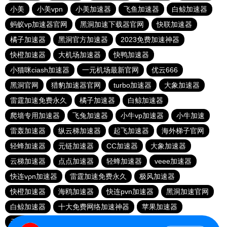
小美
小美vpn
小美加速器
飞鱼加速器
白鲸加速器
蚂蚁vp加速器官网
黑洞加速下载器官网
快联加速器
橘子加速器
黑洞官方加速器
2023免费加速神器
快橙加速器
大机场加速器
快鸭加速器
小猫咪ciash加速器
一元机场最新官网
优云666
黑洞官网
猎豹加速器官网
turbo加速器
大象加速器
雷霆加速免费永久
橘子加速器
白鲸加速器
爬墙专用加速器
飞兔加速器
小牛vp加速器
小牛加速
雷轰加速器
纵云梯加速器
起飞加速器
海外梯子官网
轻蜂加速器
元链加速器
CC加速器
大象加速器
云梯加速器
点点加速器
轻蜂加速器
veee加速器
快连vρn加速器
雷霆加速免费永久
极风加速器
快橙加速器
海鸥加速器
快连pvn加速器
黑洞加速官网
白鲸加速器
十大免费网络加速神器
苹果加速器
元链加速器