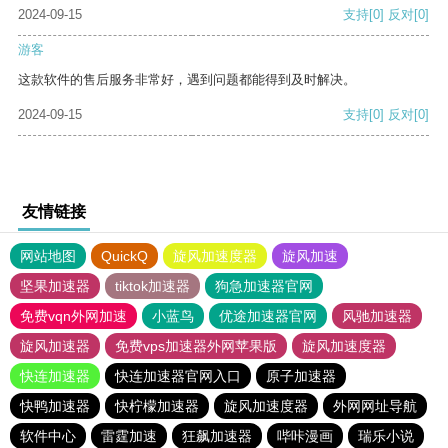
2024-09-15
支持
[0]
反对
[0]
游客
这款软件的售后服务非常好，遇到问题都能得到及时解决。
2024-09-15
支持
[0]
反对
[0]
友情链接
网站地图
QuickQ
旋风加速度器
旋风加速
坚果加速器
tiktok加速器
狗急加速器官网
免费vqn外网加速
小蓝鸟
优途加速器官网
风驰加速器
旋风加速器
免费vps加速器外网苹果版
旋风加速度器
快连加速器
快连加速器官网入口
原子加速器
快鸭加速器
快柠檬加速器
旋风加速度器
外网网址导航
软件中心
雷霆加速
狂飙加速器
哔咔漫画
瑞乐小说