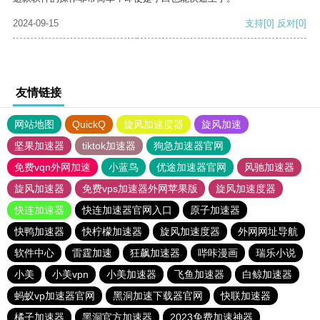
2024-09-15
支持
[0]
反对
[0]
友情链接
网站地图
QuickQ
旋风加速度器
旋风加速
坚果加速器
tiktok加速器
狗急加速器官网
免费vqn外网加速
小蓝鸟
优途加速器官网
风驰加速器
旋风加速器
免费vps加速器外网苹果版
旋风加速度器
快连加速器
快连加速器官网入口
原子加速器
快鸭加速器
快柠檬加速器
旋风加速度器
外网网址导航
软件中心
雷霆加速
狂飙加速器
哔咔漫画
瑞乐小说
小美
小美vpn
小美加速器
飞鱼加速器
白鲸加速器
蚂蚁vp加速器官网
黑洞加速下载器官网
快联加速器
橘子加速器
黑洞官方加速器
2023免费加速神器