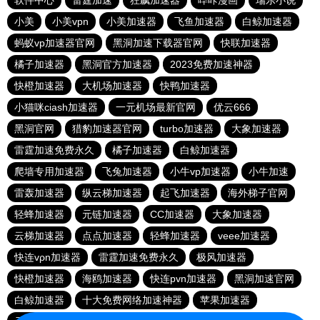
软件中心
雷霆加速
狂飙加速器
哔咔漫画
瑞乐小说
小美
小美vpn
小美加速器
飞鱼加速器
白鲸加速器
蚂蚁vp加速器官网
黑洞加速下载器官网
快联加速器
橘子加速器
黑洞官方加速器
2023免费加速神器
快橙加速器
大机场加速器
快鸭加速器
小猫咪ciash加速器
一元机场最新官网
优云666
黑洞官网
猎豹加速器官网
turbo加速器
大象加速器
雷霆加速免费永久
橘子加速器
白鲸加速器
爬墙专用加速器
飞兔加速器
小牛vp加速器
小牛加速
雷轰加速器
纵云梯加速器
起飞加速器
海外梯子官网
轻蜂加速器
元链加速器
CC加速器
大象加速器
云梯加速器
点点加速器
轻蜂加速器
veee加速器
快连vρn加速器
雷霆加速免费永久
极风加速器
快橙加速器
海鸥加速器
快连pvn加速器
黑洞加速官网
白鲸加速器
十大免费网络加速神器
苹果加速器