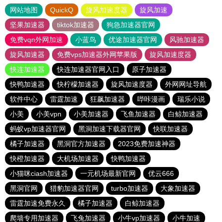
网站地图
QuickQ
旋风加速度器
旋风加速
坚果加速器
tiktok加速器
狗急加速器官网
免费vqn外网加速
小蓝鸟
优途加速器官网
风驰加速器
旋风加速器
免费vps加速器外网苹果版
旋风加速度器
快连加速器
快连加速器官网入口
原子加速器
快鸭加速器
快柠檬加速器
旋风加速度器
外网网址导航
软件中心
雷霆加速
狂飙加速器
哔咔漫画
瑞乐小说
小美
小美vpn
小美加速器
飞鱼加速器
白鲸加速器
蚂蚁vp加速器官网
黑洞加速下载器官网
快联加速器
橘子加速器
黑洞官方加速器
2023免费加速神器
快橙加速器
大机场加速器
快鸭加速器
小猫咪ciash加速器
一元机场最新官网
优云666
黑洞官网
猎豹加速器官网
turbo加速器
大象加速器
雷霆加速免费永久
橘子加速器
白鲸加速器
爬墙专用加速器
飞兔加速器
小牛vp加速器
小牛加速