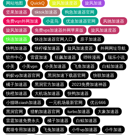
网站地图
QuickQ
旋风加速度器
旋风加速
坚果加速器
tiktok加速器
狗急加速器官网
免费vqn外网加速
小蓝鸟
优途加速器官网
风驰加速器
旋风加速器
免费vps加速器外网苹果版
旋风加速度器
快连加速器
快连加速器官网入口
原子加速器
快鸭加速器
快柠檬加速器
旋风加速度器
外网网址导航
软件中心
雷霆加速
狂飙加速器
哔咔漫画
瑞乐小说
小美
小美vpn
小美加速器
飞鱼加速器
白鲸加速器
蚂蚁vp加速器官网
黑洞加速下载器官网
快联加速器
橘子加速器
黑洞官方加速器
2023免费加速神器
快橙加速器
大机场加速器
快鸭加速器
小猫咪ciash加速器
一元机场最新官网
优云666
黑洞官网
猎豹加速器官网
turbo加速器
大象加速器
雷霆加速免费永久
橘子加速器
白鲸加速器
爬墙专用加速器
飞兔加速器
小牛vp加速器
小牛加速