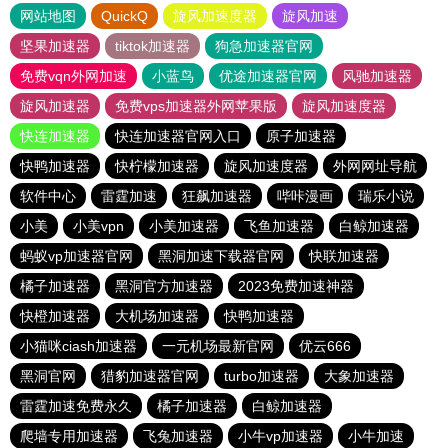
网站地图
QuickQ
旋风加速度器
旋风加速
坚果加速器
tiktok加速器
狗急加速器官网
免费vqn外网加速
小蓝鸟
优途加速器官网
风驰加速器
旋风加速器
免费vps加速器外网苹果版
旋风加速度器
快连加速器
快连加速器官网入口
原子加速器
快鸭加速器
快柠檬加速器
旋风加速度器
外网网址导航
软件中心
雷霆加速
狂飙加速器
哔咔漫画
瑞乐小说
小美
小美vpn
小美加速器
飞鱼加速器
白鲸加速器
蚂蚁vp加速器官网
黑洞加速下载器官网
快联加速器
橘子加速器
黑洞官方加速器
2023免费加速神器
快橙加速器
大机场加速器
快鸭加速器
小猫咪ciash加速器
一元机场最新官网
优云666
黑洞官网
猎豹加速器官网
turbo加速器
大象加速器
雷霆加速免费永久
橘子加速器
白鲸加速器
爬墙专用加速器
飞兔加速器
小牛vp加速器
小牛加速